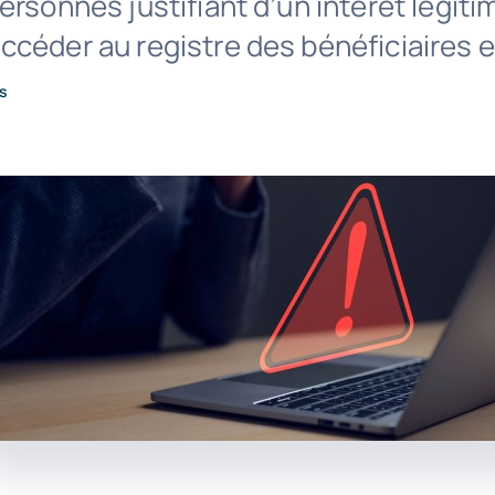
ersonnes justifiant d’un intérêt légit
céder au registre des bénéficiaires ef
s