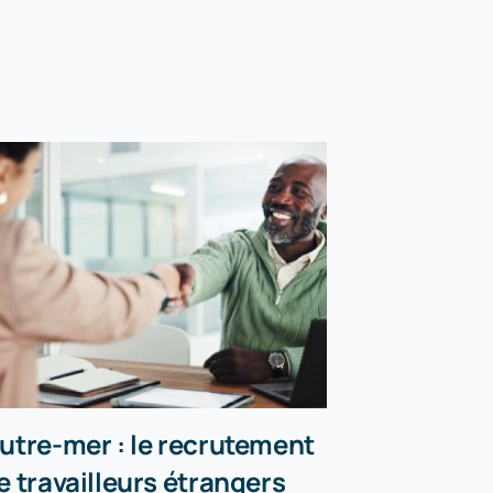
utre-mer : le recrutement
Incendies
e travailleurs étrangers
peuvent r