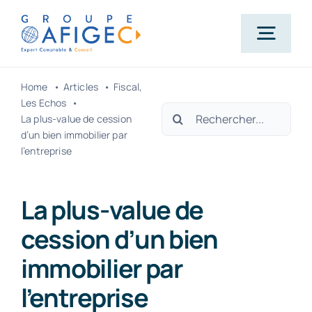
Passer
au
Togg
contenu
Navig
Home
Articles
Fiscal
Accueil
Les Echos
Rechercher:
La plus-value de cession
d’un bien immobilier par
Qui-sommes-nous ?
l’entreprise
Nos métiers
La plus-value de
cession d’un bien
Actualités
immobilier par
l’entreprise
Carrière