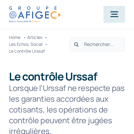
Passer
au
Togg
contenu
Navig
Home
Articles
Rechercher:
Accueil
Les Echos
Social
Le contrôle Urssaf
Qui-sommes-nous ?
Le contrôle Urssaf
Nos métiers
Lorsque l’Urssaf ne respecte pas
les garanties accordées aux
Actualités
cotisants, les opérations de
contrôle peuvent être jugées
Carrière
irrégulières.