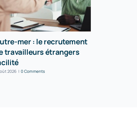
utre-mer : le recrutement
Incendies
e travailleurs étrangers
peuvent r
acilité
partielle
août 2026
|
0 Comments
5 août 2026
|
0 