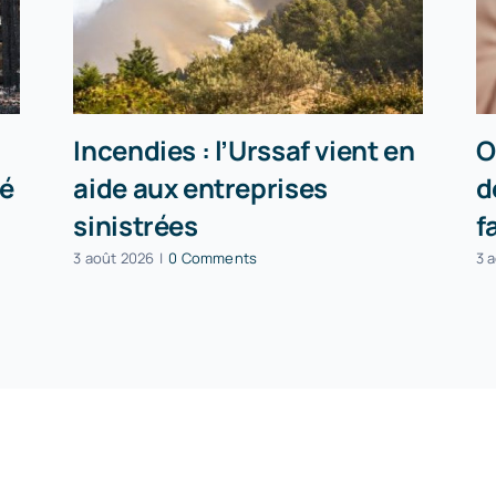
Incendies : l’Urssaf vient en
O
té
aide aux entreprises
d
sinistrées
f
3 août 2026
|
0 Comments
3 