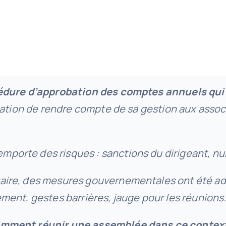
édure d’approbation des comptes annuels qui 
bligation de rendre compte de sa gestion aux assoc
porte des risques : sanctions du dirigeant, nul
taire, des mesures gouvernementales ont été ad
cement, gestes barrières, jauge pour les réunions
mment réunir une assemblée dans ce context