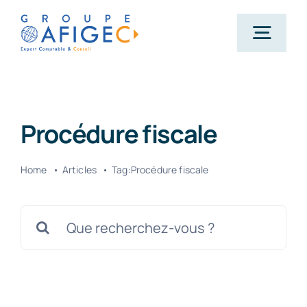
Passer
au
Togg
contenu
Navig
Accueil
Procédure fiscale
Qui-sommes-nous ?
Home
Articles
Tag:
Procédure fiscale
Nos métiers
Rechercher:
Actualités
Carrière