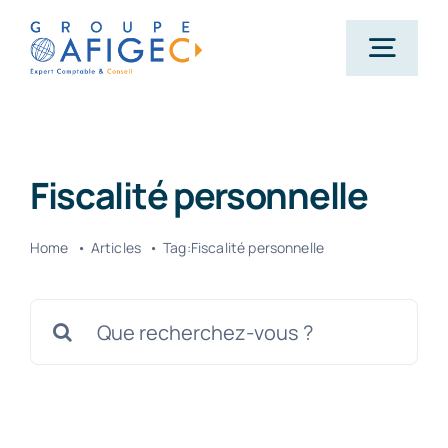
Passer
au
Togg
contenu
Navig
Accueil
Fiscalité personnelle
Qui-sommes-nous ?
Home
Articles
Tag:
Fiscalité personnelle
Nos métiers
Rechercher:
Actualités
Carrière