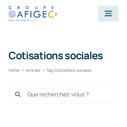
Passer
au
Togg
contenu
Navig
Accueil
Cotisations sociales
Qui-sommes-nous ?
Home
Articles
Tag:
Cotisations sociales
Nos métiers
Rechercher:
Actualités
Carrière