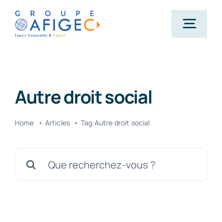
Passer
au
Togg
contenu
Navig
Accueil
Autre droit social
Qui-sommes-nous ?
Home
Articles
Tag:
Autre droit social
Nos métiers
Rechercher:
Actualités
Carrière