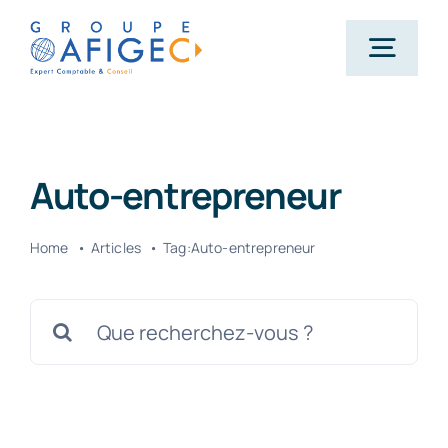
Passer
au
Togg
contenu
Navig
Accueil
Auto-entrepreneur
Qui-sommes-nous ?
Home
Articles
Tag:
Auto-entrepreneur
Nos métiers
Rechercher:
Actualités
Carrière