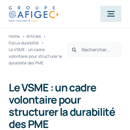
Passer
au
Togg
contenu
Navig
Home
Articles
Accueil
Focus durabilité
Rechercher:
Le VSME : un cadre
volontaire pour structurer la
Qui-sommes-nous ?
durabilité des PME
Nos métiers
Le VSME : un cadre
volontaire pour
Actualités
structurer la durabilité
des PME
Carrière