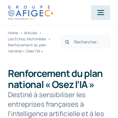
Passer
au
Togg
contenu
Navig
Home
Articles
Accueil
Rechercher:
Les Echos
Multimédia
Renforcement du plan
national « Osez l’IA »
Qui-sommes-nous ?
Renforcement du plan
Nos métiers
national « Osez l’IA »
Destiné à sensibiliser les
Actualités
entreprises françaises à
l’intelligence artificielle et à les
Carrière