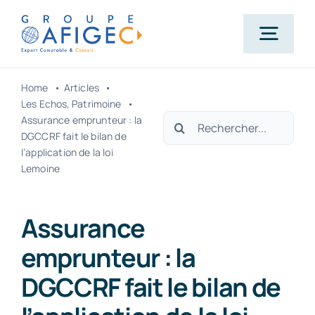
Passer
au
Togg
contenu
Navig
Home
Articles
Accueil
Les Echos
Patrimoine
Rechercher:
Assurance emprunteur : la
DGCCRF fait le bilan de
Qui-sommes-nous ?
l’application de la loi
Lemoine
Nos métiers
Assurance
emprunteur : la
Actualités
DGCCRF fait le bilan de
Carrière