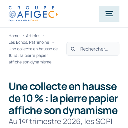
Passer
au
Togg
contenu
Navig
Home
Articles
Accueil
Les Echos
Patrimoine
Rechercher:
Une collecte en hausse de
10 % : la pierre papier
Qui-sommes-nous ?
affiche son dynamisme
Nos métiers
Une collecte en hausse
de 10 % : la pierre papier
Actualités
affiche son dynamisme
Au 1
trimestre 2026, les SCPI
er
Carrière