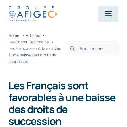
Passer
au
Togg
contenu
Navig
Home
Articles
Accueil
Les Echos
Patrimoine
Rechercher:
Les Français sont favorables
à une baisse des droits de
Qui-sommes-nous ?
succession
Nos métiers
Les Français sont
favorables à une baisse
Actualités
des droits de
succession
Carrière