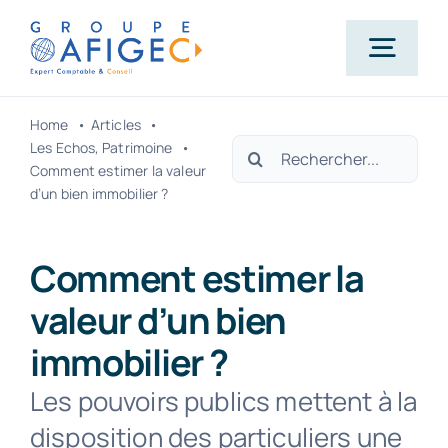
Passer
au
Togg
contenu
Navig
Home
Articles
Accueil
Rechercher:
Les Echos
Patrimoine
Comment estimer la valeur
d’un bien immobilier ?
Qui-sommes-nous ?
Comment estimer la
Nos métiers
valeur d’un bien
immobilier ?
Actualités
Les pouvoirs publics mettent à la
Carrière
disposition des particuliers une