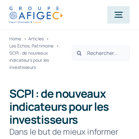
Passer
au
Togg
contenu
Navig
Home
Articles
Accueil
Les Echos
Patrimoine
Rechercher:
SCPI : de nouveaux
indicateurs pour les
Qui-sommes-nous ?
investisseurs
Nos métiers
SCPI : de nouveaux
indicateurs pour les
Actualités
investisseurs
Dans le but de mieux informer
Carrière