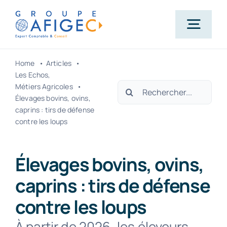
Passer
au
Togg
contenu
Navig
Home
Articles
Accueil
Les Echos
Rechercher:
Métiers Agricoles
Élevages bovins, ovins,
Qui-sommes-nous ?
caprins : tirs de défense
contre les loups
Nos métiers
Élevages bovins, ovins,
caprins : tirs de défense
Actualités
contre les loups
Carrière
À partir de 2026, les éleveurs