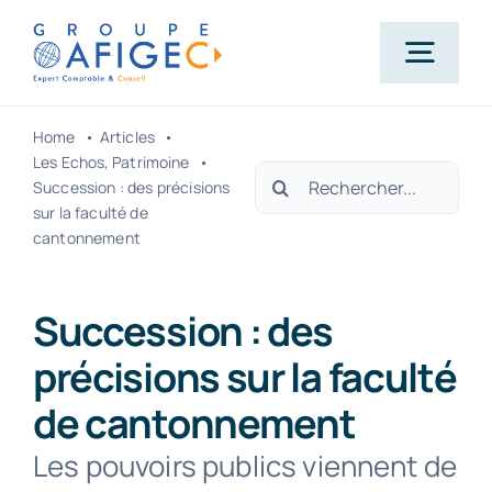
Passer
au
Togg
contenu
Navig
Home
Articles
Accueil
Les Echos
Patrimoine
Rechercher:
Succession : des précisions
sur la faculté de
Qui-sommes-nous ?
cantonnement
Nos métiers
Succession : des
précisions sur la faculté
Actualités
de cantonnement
Les pouvoirs publics viennent de
Carrière