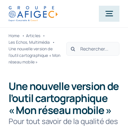
Passer
au
Togg
contenu
Navig
Home
Articles
Accueil
Les Echos
Multimédia
Rechercher:
Une nouvelle version de
l’outil cartographique « Mon
Qui-sommes-nous ?
réseau mobile »
Nos métiers
Une nouvelle version de
l’outil cartographique
Actualités
« Mon réseau mobile »
Pour tout savoir de la qualité des
Carrière