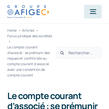
Passer
au
Togg
contenu
Navig
Home
Articles
Accueil
Focus juridique des sociétés
Le compte courant
Rechercher:
Qui-sommes-nous ?
d’associé : se prémunir des
risques et conflits liés au
compte courant d’associé
Nos métiers
avec une convention de
compte courant
Actualités
Le compte courant
d’associé : se prémunir
Carrière