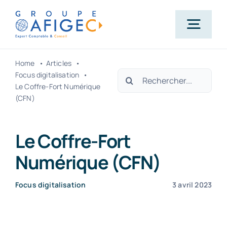
Passer
au
Togg
contenu
Navig
Home
Articles
Accueil
Rechercher:
Focus digitalisation
Le Coffre-Fort Numérique
(CFN)
Qui-sommes-nous ?
Le Coffre-Fort
Nos métiers
Numérique (CFN)
Actualités
Focus digitalisation
3 avril 2023
Carrière