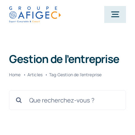
Passer
au
Togg
contenu
Navig
Accueil
Gestion de l’entreprise
Qui-sommes-nous ?
Home
Articles
Tag:
Gestion de l'entreprise
Nos métiers
Rechercher:
Actualités
Carrière