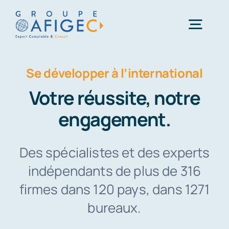
Passer
au
Togg
contenu
Navig
Se développer à l’international
Accueil
Votre réussite, notre
Qui-sommes-nous ?
engagement.
Nos métiers
Des spécialistes et des experts
indépendants de plus de 316
Actualités
firmes dans 120 pays, dans 1271
bureaux.
Carrière