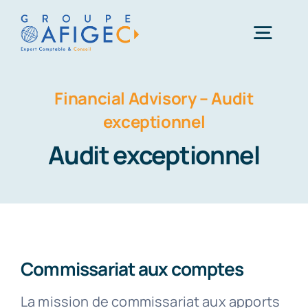
Passer
au
Togg
contenu
Navig
Financial Advisory – Audit
Accueil
exceptionnel
Qui-sommes-nous ?
Audit exceptionnel
Nos métiers
Actualités
Commissariat aux comptes
Carrière
La mission de commissariat aux apports